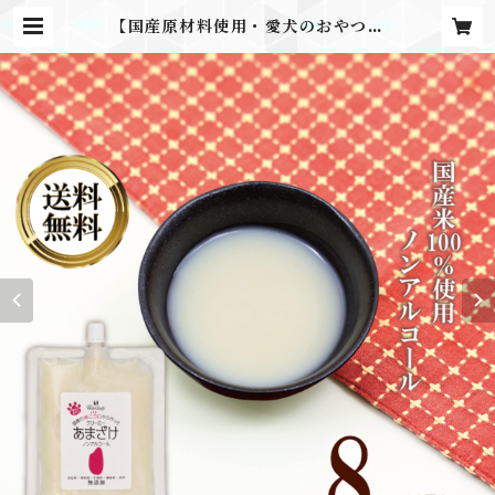
【国産原材料使用・愛犬のおやつ】
あまざけ8パックセット | 【国産無
添加 愛犬のおやつ】Wanday's
（ワンデーズ） Online Shop